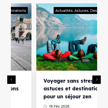
,
,
ns
Actualités
Astuces
Destinations
Voyager sans stress :
astuces et destinations
pour un séjour zen
19 Fév 2025